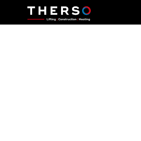
Willkommen bei der
GmbH
Ein junges Unternehmen mit Hang zur tec
Herausforderung.
Trotz unserer jungen Jahre bringt unser T
jeweiligen Bereich gut ein halbes Jahrhun