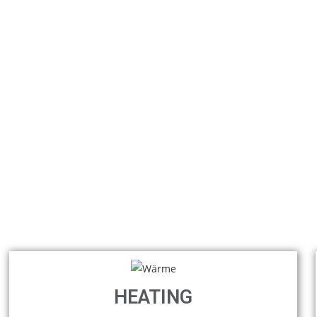
mit.
Als Familienunternehmen bleiben wir unse
Grundsätzen treu und wollen durch Respek
Zielstrebigkeit und zukunftsorientiertes 
Handeln unsere Position weiter stärken.
HEATING