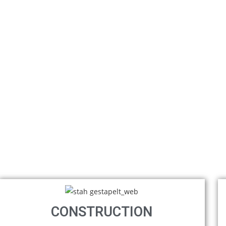
ren
t,
Denken und
CONSTRUCTION