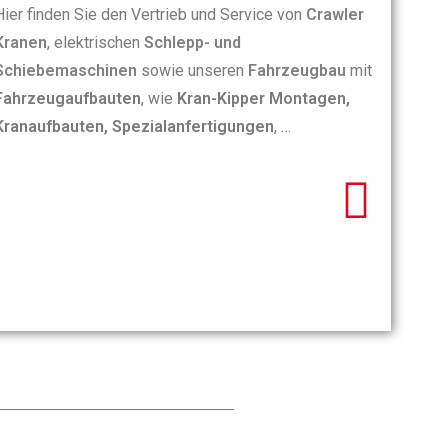
Hier finden Sie den Vertrieb und Service von
Crawler
Kranen
, elektrischen
Schlepp- und
Schiebemaschine
n
sowie unseren
Fahrzeugbau
mit
Fahrzeugaufbauten
, wie
Kran-Kipper Montagen,
Kranaufbauten, Spezialanfertigungen
, …