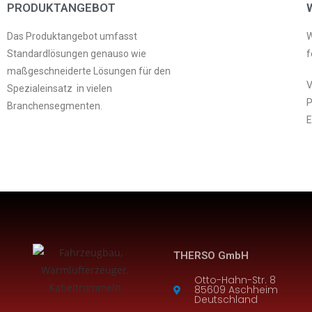
PRODUKTANGEBOT
Das Produktangebot umfasst
W
Standardlösungen genauso wie
f
maßgeschneiderte Lösungen für den
V
Spezialeinsatz in vielen
P
Branchensegmenten.
E
THERSO GmbH
Otto-Hahn-Str. 8
85609 Aschheim
Deutschland