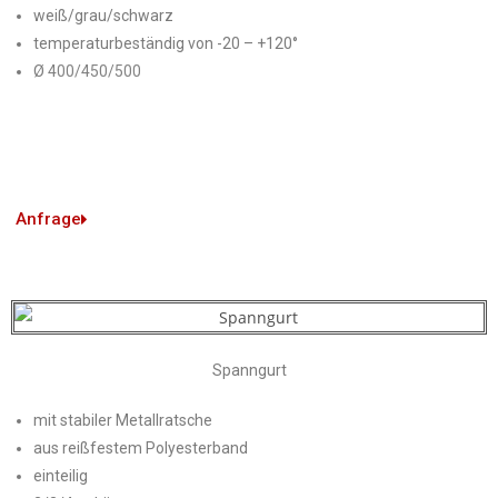
weiß/grau/schwarz
temperaturbeständig von -20 – +120°
Ø
400/450/500
Anfrage
Spanngurt
mit stabiler Metallratsche
aus reißfestem Polyesterband
einteilig